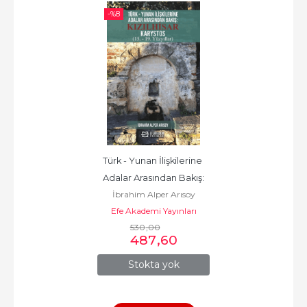
-%
8
Türk - Yunan İlişkilerine 
Adalar Arasından Bakış:
İbrahim Alper Arısoy
Efe Akademi Yayınları
530
,00
487
,60
Stokta yok