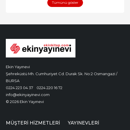
Tümünü göster
Ekin Yayınevi
Şehreküstü Mh. Cumhuriyet Cd. Durak Sk. No:2 Osmangazi /
BURSA
0224 223 04 37
0224 220 16 72
info@ekinyayinevi.com
© 2026 Ekin Yayınevi
MÜŞTERI HIZMETLERI
YAYINEVLERI