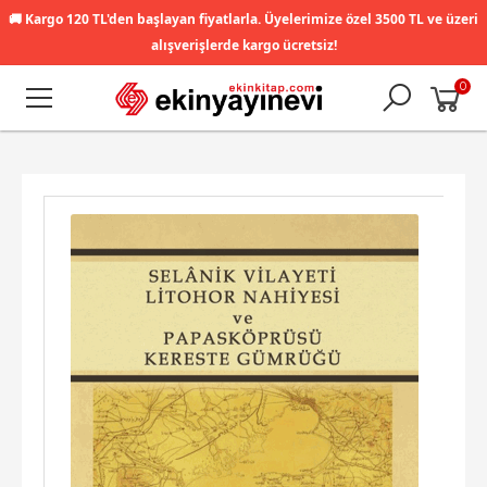
🚚
Kargo 120 TL'den başlayan fiyatlarla. Üyelerimize özel 3500 TL ve üzeri
alışverişlerde kargo ücretsiz!
0