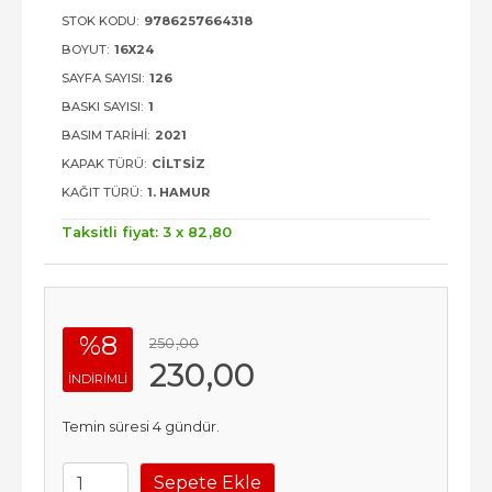
STOK KODU:
9786257664318
BOYUT:
16X24
SAYFA SAYISI:
126
BASKI SAYISI:
1
BASIM TARIHI:
2021
KAPAK TÜRÜ:
CILTSIZ
KAĞIT TÜRÜ:
1. HAMUR
Taksitli fiyat: 3 x
82
,80
%8
250
,00
230
,00
INDIRIMLI
Temin süresi 4 gündür.
Sepete Ekle