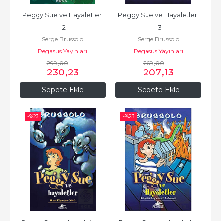
Peggy Sue ve Hayaletler 
Peggy Sue ve Hayaletler 
-2
-3
Serge Brussolo
Serge Brussolo
Pegasus Yayınları
Pegasus Yayınları
299
,00
269
,00
230
,23
207
,13
Sepete Ekle
Sepete Ekle
-%
23
-%
23