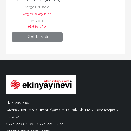
Serge Brussolo
Pegasus Yayınları
1.086
,00
836
,22
Stokta yok
Ekin Yayınevi
Şehreküstü Mh. Cumhuriyet Cd. Durak Sk. No:2 Osmangazi /
BURSA
0224 223 04 37
0224 220 16 72