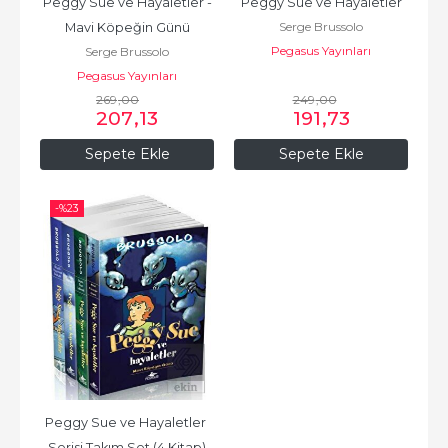
Peggy Sue ve Hayaletler -
Peggy Sue ve Hayaletler
Serge Brussolo
Mavi Köpeğin Günü
Pegasus Yayınları
Serge Brussolo
Pegasus Yayınları
269
,00
249
,00
207
,13
191
,73
Sepete Ekle
Sepete Ekle
-%
23
Peggy Sue ve Hayaletler 
Serisi Takım Set (4 Kitap)