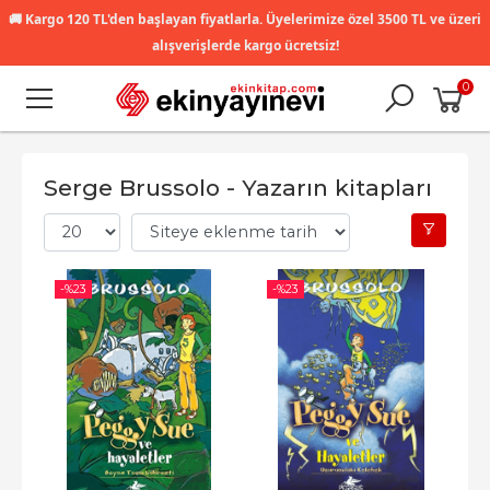
🚚
Kargo 120 TL'den başlayan fiyatlarla. Üyelerimize özel 3500 TL ve üzeri
alışverişlerde kargo ücretsiz!
0
Serge Brussolo - Yazarın kitapları
-%
23
-%
23