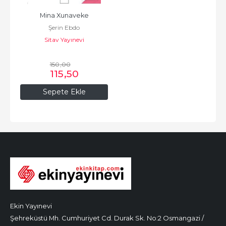
Mina Xunaveke
Şerin Ebdo
Sitav Yayınevi
150
,00
115
,50
Sepete Ekle
Ekin Yayınevi
Şehreküstü Mh. Cumhuriyet Cd. Durak Sk. No:2 Osmangazi /