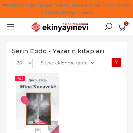
🚚
Kargo 120 TL'den başlayan fiyatlarla. Üyelerimize özel 3500 TL ve üzeri
alışverişlerde kargo ücretsiz!
0
Şerin Ebdo - Yazarın kitapları
-%
23