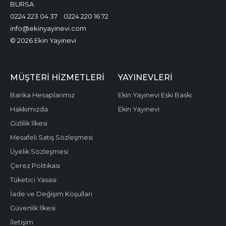
BURSA
0224 223 04 37
0224 220 16 72
info@ekinyayinevi.com
© 2026 Ekin Yayınevi
MÜŞTERI HIZMETLERI
YAYINEVLERI
Banka Hesaplarımız
Ekin Yayınevi Eski Baskı
Hakkımızda
Ekin Yayınevi
Gizlilik İlkesi
Mesafeli Satış Sözleşmesi
Üyelik Sözleşmesi
Çerez Politikası
Tüketici Yasası
İade ve Değişim Koşulları
Güvenlik İlkesi
İletişim