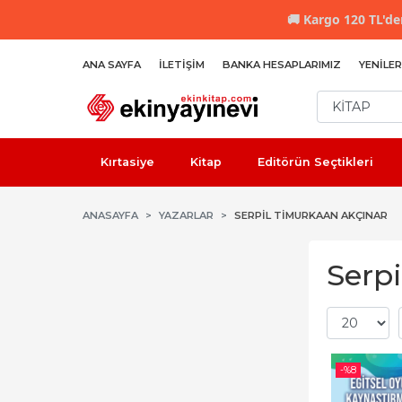
🚚
Kargo 120 TL'den
ANA SAYFA
İLETIŞIM
BANKA HESAPLARIMIZ
YENILER
Kırtasiye
Kitap
Editörün Seçtikleri
ANASAYFA
YAZARLAR
SERPIL TIMURKAAN AKÇINAR
Serpi
-%
8