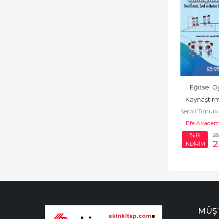
Eğitsel Oy
Kaynaştırm
Serpil Timur
Efe Akademi
2
%8
2
İNDİRİM
MÜŞT