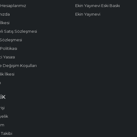
Hesaplarımız
Ekin Yayınevi Eski Baskı
mızda
Ekin Yayınevi
 İlkesi
li Satış Sözleşmesi
 Sözleşmesi
olitikası
i Yasası
e Değişim Koşulları
k İlkesi
m
IK
işi
yelik
im
 Takibi