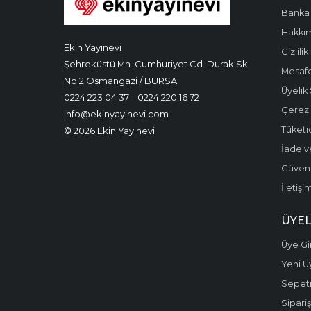
Banka 
Hakkı
Ekin Yayınevi
Gizlilik
Şehreküstü Mh. Cumhuriyet Cd. Durak Sk.
Mesafe
No:2 Osmangazi / BURSA
Üyelik
0224 223 04 37
0224 220 16 72
Çerez P
info@ekinyayinevi.com
Tüketic
© 2026 Ekin Yayınevi
İade v
Güvenli
İletişi
ÜYEL
Üye Gir
Yeni Ü
Sepet
Sipariş