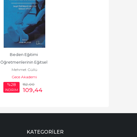
Beden Eğitimi 
Öğretmenlerinin Eğitsel 
Mehmet Güllü
Oyun Oynatma
Gece Akademi
152
,00
%28
109
,44
İNDİRİM
KATEGORILER