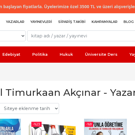
 başlayan fiyatlarla. Üyelerimize özel 3500 TL ve üzeri alışverişle
YAZARLAR
YAYINEVLERI
SIPARIŞ TAKIBI
KAMPANYALAR
BLOG
Edebiyat
Politika
Hukuk
Üniversite Ders
Ya
l Timurkaan Akçınar - Yazar
-%
23
-%
8