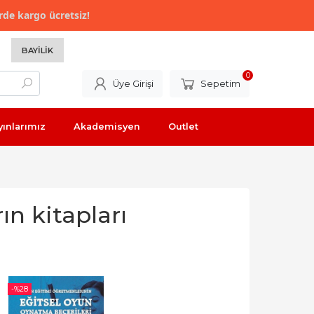
rde kargo ücretsiz!
BAYILIK
0
Üye Girişi
Sepetim
yınlarımız
Akademisyen
Outlet
ın kitapları
-%
28