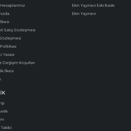
Hesaplarımız
Ekin Yayınevi Eski Baskı
mızda
Ekin Yayınevi
 İlkesi
li Satış Sözleşmesi
 Sözleşmesi
olitikası
i Yasası
e Değişim Koşulları
k İlkesi
m
IK
işi
yelik
im
 Takibi