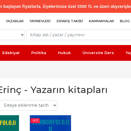
 başlayan fiyatlarla. Üyelerimize özel 3500 TL ve üzeri alışverişle
YAZARLAR
YAYINEVLERI
SIPARIŞ TAKIBI
KAMPANYALAR
BLOG
Edebiyat
Politika
Hukuk
Üniversite Ders
Ya
 Erinç - Yazarın kitapları
-%
13