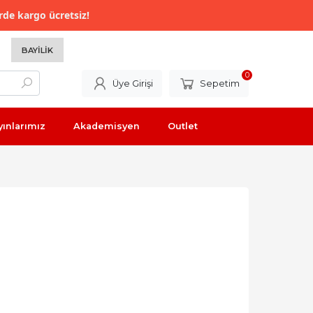
rde kargo ücretsiz!
BAYILIK
0
Üye Girişi
Sepetim
yınlarımız
Akademisyen
Outlet