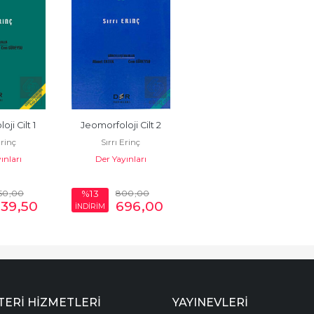
ji Cilt 1
Jeomorfoloji Cilt 2
Erinç
Sırrı Erinç
ınları
Der Yayınları
50
,00
800
,00
%13
739
,50
696
,00
İNDİRİM
ERI HIZMETLERI
YAYINEVLERI