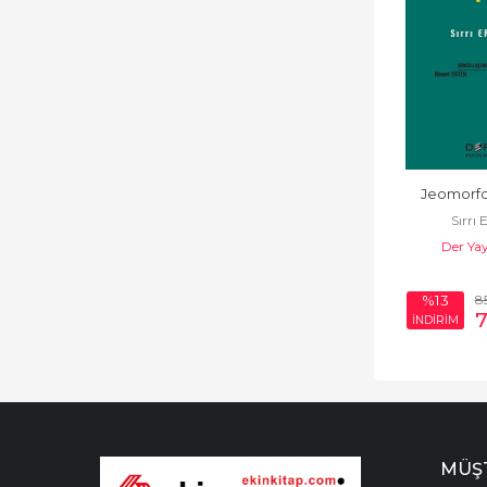
Jeomorfolo
Sırrı 
Der Yay
8
%13
İNDİRİM
MÜŞT