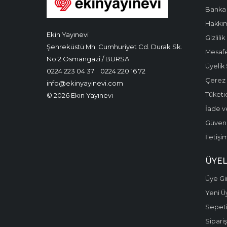
Banka 
Hakkı
Ekin Yayınevi
Gizlilik
Şehreküstü Mh. Cumhuriyet Cd. Durak Sk.
Mesafe
No:2 Osmangazi / BURSA
Üyelik
0224 223 04 37
0224 220 16 72
Çerez P
info@ekinyayinevi.com
Tüketic
© 2026 Ekin Yayınevi
İade v
Güvenli
İletişi
ÜYEL
Üye Gir
Yeni Ü
Sepet
Sipariş