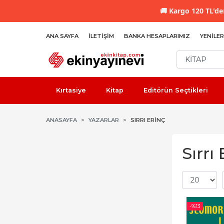
🚚
Kargo 120 TL'den
ANA SAYFA
İLETIŞIM
BANKA HESAPLARIMIZ
YENILER
Kırtasiye
Kitap
Editörün Seçtikleri
ANASAYFA
YAZARLAR
SIRRI ERINÇ
Sırrı
-%
13