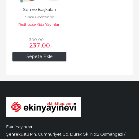
Sen ve Başkaları
Siska Goeminne
Redhouse Kidz Yayınları
300
,00
237
,00
Sepete Ekle
Ekin Yayınevi
Şehreküstü Mh. Cumhuriyet Cd. Durak Sk. No:2 Osmangazi /