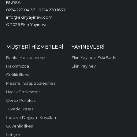
BURSA
0224 223 04 37
0224 220 16 72
info@ekinyayinevi.com
© 2026 Ekin Yayınevi
MÜŞTERI HIZMETLERI
YAYINEVLERI
Banka Hesaplarımız
Ekin Yayınevi Eski Baskı
Hakkımızda
Ekin Yayınevi
Gizlilik İlkesi
Mesafeli Satış Sözleşmesi
Üyelik Sözleşmesi
Çerez Politikası
Tüketici Yasası
İade ve Değişim Koşulları
Güvenlik İlkesi
İletişim