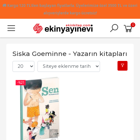
🚚
Kargo 120 TL'den başlayan fiyatlarla. Üyelerimize özel 3500 TL ve üzeri
alışverişlerde kargo ücretsiz!
0
Siska Goeminne - Yazarın kitapları
-%
21