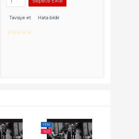
Sepete Ekle
Tavsiye et
Hata bildir
YENI
YENI
-%
23
-%
23