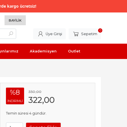
rde kargo ücretsiz!
BAYILIK
0
Üye Girişi
Sepetim
yınlarımız
Akademisyen
Outlet
%8
350
,00
322
,00
INDIRIMLI
Temin süresi 4 gündür.