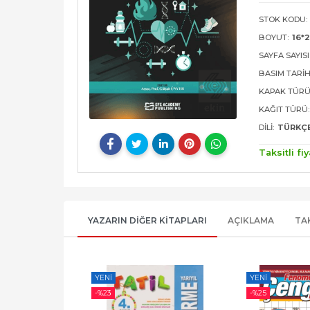
STOK KODU:
BOYUT:
16*
SAYFA SAYISI
BASIM TARIH
KAPAK TÜRÜ
KAĞIT TÜRÜ:
DILI:
TÜRKÇ
Taksitli fiy
YAZARIN DIĞER KITAPLARI
AÇIKLAMA
TA
YENI
YENI
-%
23
-%
25