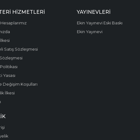
ERI HIZMETLERI
YAYINEVLERI
Hesaplarımız
Ekin Yayınevi Eski Baskı
mızda
Ekin Yayınevi
 İlkesi
li Satış Sözleşmesi
 Sözleşmesi
olitikası
i Yasası
e Değişim Koşulları
k İlkesi
m
IK
işi
yelik