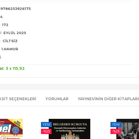
9786253926175
24
:
172
I:
EYLÜL 2025
:
CILTSIZ
1.HAMUR
E
at: 3 x
115
,92
KSIT SEÇENEKLERI
YORUMLAR
YAYINEVININ DIĞER KITAPLARI
YENI
YENI
-%
23
-%
23