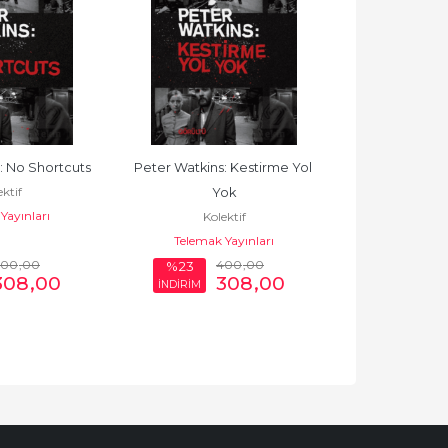
: No Shortcuts
Peter Watkins: Kestirme Yol 
Siretu'l-Hule
ktif
Yok
(Mutekaddim) D
Yayınları
Kolektif
Kole
(r.anhum)
Telemak Yayınları
Akdem Y
400
,00
400
,00
%23
%23
308
,00
308
,00
İNDİRİM
İNDİRİM