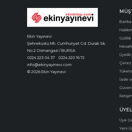
MÜŞT
Banka 
Hakkı
Ekin Yayınevi
Gizlilik
Şehreküstü Mh. Cumhuriyet Cd. Durak Sk.
Mesafe
No:2 Osmangazi / BURSA
Üyelik
0224 223 04 37
0224 220 16 72
Çerez P
info@ekinyayinevi.com
Tüketic
© 2026 Ekin Yayınevi
İade v
Güvenli
İletişi
ÜYEL
Üye Gir
Yeni Ü