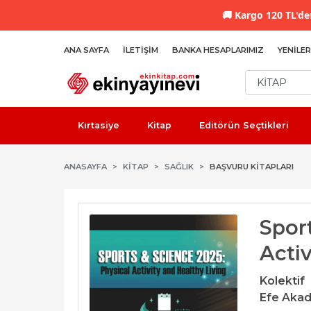
🚚
Kargo 120 TL'den
ANA SAYFA
İLETIŞIM
BANKA HESAPLARIMIZ
YENILER
Kırtasiye
Kitap
Editörün Seçtikleri
ANASAYFA
KİTAP
SAĞLIK
BAŞVURU KITAPLARI
Spor
Activ
Kolektif
Efe Akad