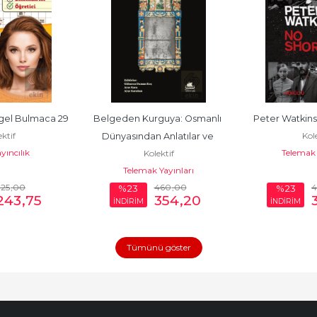
el Bulmaca 29
Belgeden Kurguya: Osmanlı 
Peter Watkins
ktif
Kole
Dünyasından Anlatılar ve 
yıncılık
Telemak 
Kolektif
Tarihyazımı Tartışmaları
Telemak Yayınları
325
,00
460
,00
%23
%23
243
,75
354
,20
İNDİRİM
İNDİRİM
Tümünü göster