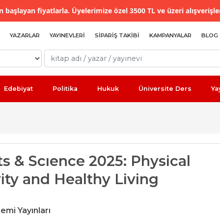
 başlayan fiyatlarla. Üyelerimize özel 3500 TL ve üzeri alışverişle
YAZARLAR
YAYINEVLERI
SIPARIŞ TAKIBI
KAMPANYALAR
BLOG
Edebiyat
Politika
Hukuk
Üniversite Ders
Ya
ts & Scıence 2025: Physical
ity and Healthy Living
emi Yayınları