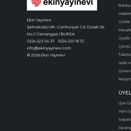
Banka 
Hakkı
Ekin Yayınevi
Gizlilik
Şehreküstü Mh. Cumhuriyet Cd. Durak Sk.
Mesafe
No:2 Osmangazi / BURSA
Üyelik
0224 223 04 37
0224 220 16 72
Çerez P
info@ekinyayinevi.com
Tüketic
© 2026 Ekin Yayınevi
İade v
Güvenli
İletişi
ÜYEL
Üye Gir
Yeni Ü
Sepet
Sipariş