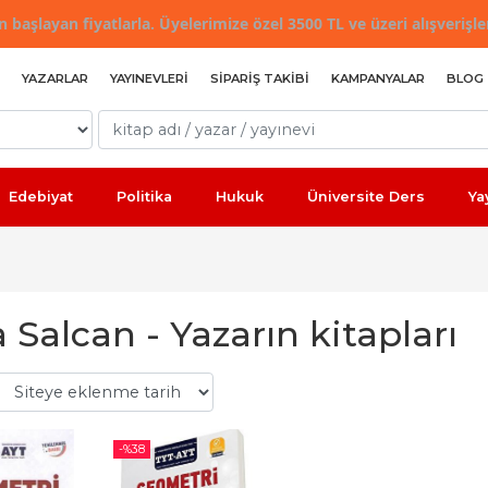
 başlayan fiyatlarla. Üyelerimize özel 3500 TL ve üzeri alışverişle
YAZARLAR
YAYINEVLERI
SIPARIŞ TAKIBI
KAMPANYALAR
BLOG
Edebiyat
Politika
Hukuk
Üniversite Ders
Ya
 Salcan - Yazarın kitapları
-%
38