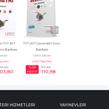
rı TYT AYT 
TYT-AYT Geometri Soru 
ru Bankası
Bankası
Salcan
Talha Salcan
yınları
Limit Yayınları
90
,00
179
,00
%38
03
,80
110
,98
İNDİRİM
ERI HIZMETLERI
YAYINEVLERI