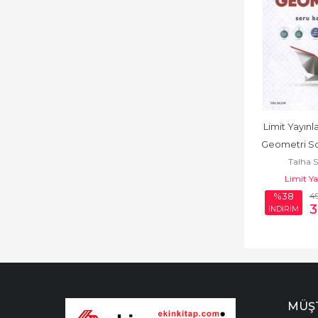
Limit Yayınla
Geometri So
Talha 
Limit Ya
4
%38
3
İNDİRİM
MÜŞT