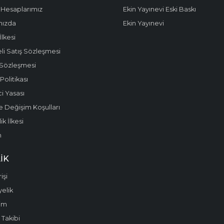
Hesaplarımız
Ekin Yayınevi Eski Baskı
mızda
Ekin Yayınevi
 İlkesi
li Satış Sözleşmesi
 Sözleşmesi
olitikası
i Yasası
e Değişim Koşulları
k İlkesi
m
IK
işi
yelik
im
 Takibi