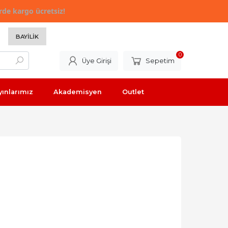
rde kargo ücretsiz!
BAYILIK
0
Üye Girişi
Sepetim
yınlarımız
Akademisyen
Outlet