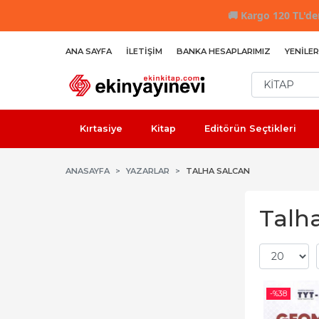
🚚
Kargo 120 TL'den
ANA SAYFA
İLETIŞIM
BANKA HESAPLARIMIZ
YENILER
Kırtasiye
Kitap
Editörün Seçtikleri
ANASAYFA
YAZARLAR
TALHA SALCAN
Talha
-%
38