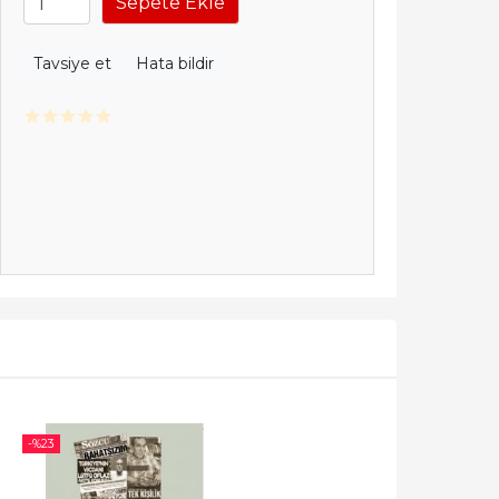
Sepete Ekle
Tavsiye et
Hata bildir
-%
23