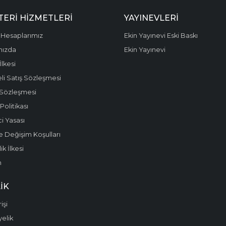
ERI HIZMETLERI
YAYINEVLERI
Hesaplarımız
Ekin Yayınevi Eski Baskı
mızda
Ekin Yayınevi
 İlkesi
li Satış Sözleşmesi
 Sözleşmesi
olitikası
i Yasası
e Değişim Koşulları
k İlkesi
m
IK
işi
yelik