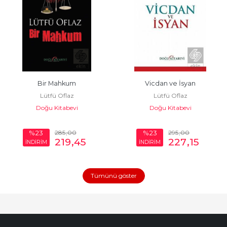
Bir Mahkum
Vicdan ve İsyan
Lütfü Oflaz
Lütfü Oflaz
Doğu Kitabevi
Doğu Kitabevi
285
,00
295
,00
%23
%23
219
,45
227
,15
İNDİRİM
İNDİRİM
Tümünü göster