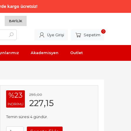
rde kargo ücretsiz!
BAYILIK
0
Üye Girişi
Sepetim
yınlarımız
Akademisyen
Outlet
%23
295
,00
227
,15
INDIRIMLI
Temin süresi 4 gündür.