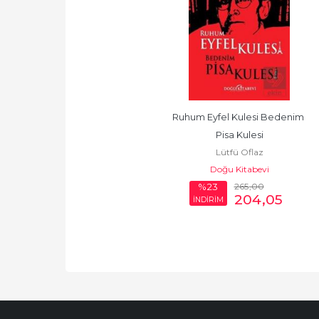
Ruhum Eyfel Kulesi Bedenim 
Pisa Kulesi
Lütfü Oflaz
Doğu Kitabevi
265
,00
%23
204
,05
İNDİRİM