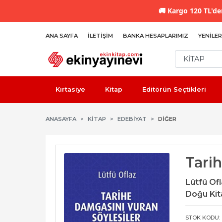
🚚
Kargo 120 TL'den
ANA SAYFA
İLETIŞIM
BANKA HESAPLARIMIZ
YENILER
Kırtasiye
Kitap
Editörün Seçtikleri
ANASAYFA
KİTAP
EDEBIYAT
DIĞER
Tari
Lütfü Of
Doğu Kit
STOK KODU: