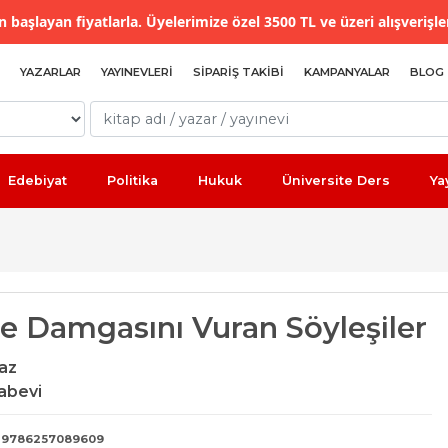
 başlayan fiyatlarla. Üyelerimize özel 3500 TL ve üzeri alışverişle
YAZARLAR
YAYINEVLERI
SIPARIŞ TAKIBI
KAMPANYALAR
BLOG
Edebiyat
Politika
Hukuk
Üniversite Ders
Ya
he Damgasını Vuran Söyleşiler
laz
abevi
9786257089609