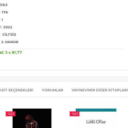
X19,5
:
176
:
1
I:
2022
:
CILTSIZ
2. HAMUR
at: 3 x
81
,77
KSIT SEÇENEKLERI
YORUMLAR
YAYINEVININ DIĞER KITAPLARI
-%
23
-%
23