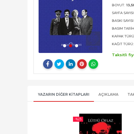
BOYUT:
13,5
SAYFA SAYISI
BASKI SAYISI
BASIM TARIH
KAPAK TÜRÜ
KAĞIT TÜRÜ:
Taksitli fiy
YAZARIN DIĞER KITAPLARI
AÇIKLAMA
TA
-%
23