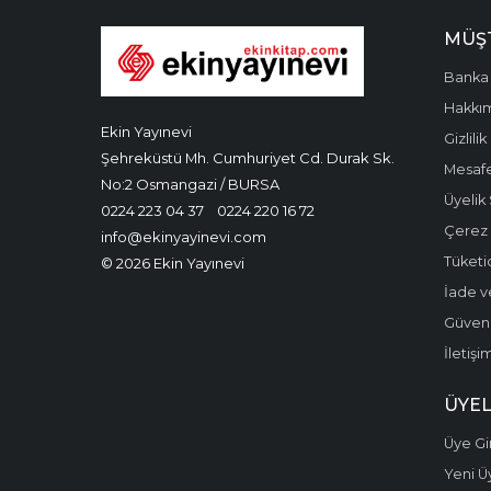
MÜŞT
Banka 
Hakkı
Ekin Yayınevi
Gizlilik
Şehreküstü Mh. Cumhuriyet Cd. Durak Sk.
Mesafe
No:2 Osmangazi / BURSA
Üyelik
0224 223 04 37
0224 220 16 72
Çerez P
info@ekinyayinevi.com
Tüketic
© 2026 Ekin Yayınevi
İade v
Güvenli
İletişi
ÜYEL
Üye Gir
Yeni Ü