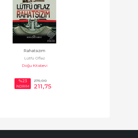
Rahatsızım
Lütfü Oflaz
Doğu Kitabevi
275
,00
%23
211
,75
İNDİRİM