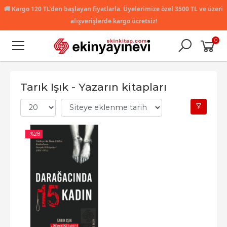
🚚
Kargo 120 TL'den başlayan fiyatlarla. Üyelerimize özel 3500 TL ve üzeri
alışverişlerde kargo ücretsiz!
0
Tarık Işık - Yazarın kitapları
-%
28