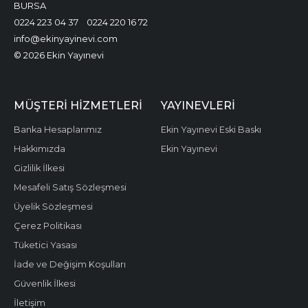
BURSA
0224 223 04 37
0224 220 16 72
info@ekinyayinevi.com
© 2026 Ekin Yayınevi
MÜŞTERI HIZMETLERI
YAYINEVLERI
Banka Hesaplarımız
Ekin Yayınevi Eski Baskı
Hakkımızda
Ekin Yayınevi
Gizlilik İlkesi
Mesafeli Satış Sözleşmesi
Üyelik Sözleşmesi
Çerez Politikası
Tüketici Yasası
İade ve Değişim Koşulları
Güvenlik İlkesi
İletişim