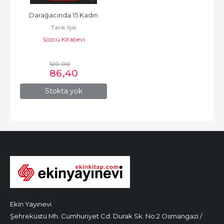
Darağacında 15 Kadın
Tarık Işık
Sözcü Kitabevi
120
,00
86
,40
Stokta yok
Ekin Yayınevi
Şehreküstü Mh. Cumhuriyet Cd. Durak Sk. No:2 Osmangazi /