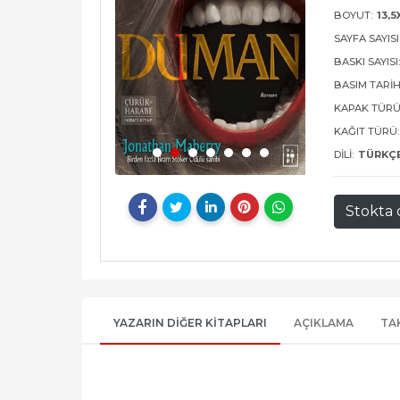
BOYUT:
13,5
SAYFA SAYISI
BASKI SAYISI
BASIM TARIH
KAPAK TÜRÜ
KAĞIT TÜRÜ:
DILI:
TÜRKÇ
Stokta 
YAZARIN DIĞER KITAPLARI
AÇIKLAMA
TA