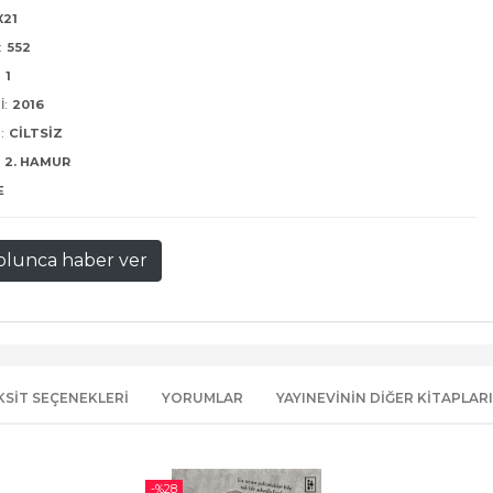
X21
:
552
:
1
I:
2016
:
CILTSIZ
2. HAMUR
E
olunca haber ver
KSIT SEÇENEKLERI
YORUMLAR
YAYINEVININ DIĞER KITAPLARI
-%
28