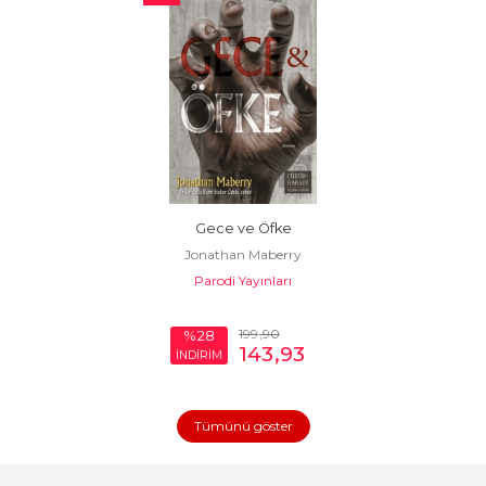
Gece ve Öfke
Jonathan Maberry
Parodi Yayınları
199
,90
%28
143
,93
İNDİRİM
Tümünü göster