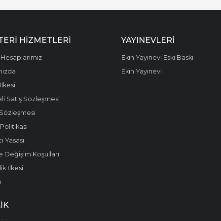
ERI HIZMETLERI
YAYINEVLERI
Hesaplarımız
Ekin Yayınevi Eski Baskı
mızda
Ekin Yayınevi
 İlkesi
li Satış Sözleşmesi
 Sözleşmesi
olitikası
i Yasası
e Değişim Koşulları
k İlkesi
m
IK