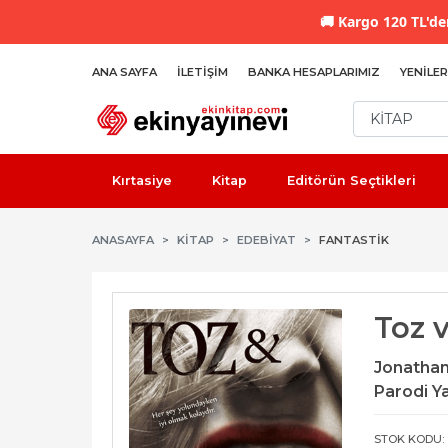
🚚
Kargo 120 TL'den
ANA SAYFA
İLETIŞIM
BANKA HESAPLARIMIZ
YENILER
Kırtasiye
Kitap
Editörün Seçtikleri
ANASAYFA
KİTAP
EDEBIYAT
FANTASTIK
Toz 
Jonatha
Parodi Ya
STOK KODU: