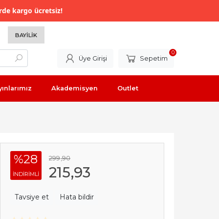
rde kargo ücretsiz!
BAYILIK
0
Üye Girişi
Sepetim
yınlarımız
Akademisyen
Outlet
%28
299
,90
215
,93
INDIRIMLI
Tavsiye et
Hata bildir