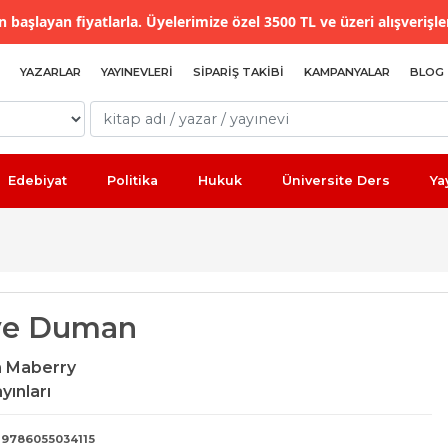
 başlayan fiyatlarla. Üyelerimize özel 3500 TL ve üzeri alışverişle
YAZARLAR
YAYINEVLERI
SIPARIŞ TAKIBI
KAMPANYALAR
BLOG
Edebiyat
Politika
Hukuk
Üniversite Ders
Ya
ve Duman
n Maberry
yınları
9786055034115