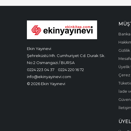
MÜŞT
Banka 
Hakkı
Ekin Yayınevi
Gizlilik
Şehreküstü Mh. Cumhuriyet Cd. Durak Sk.
Mesafe
No:2 Osmangazi / BURSA
Üyelik
0224 223 04 37
0224 220 16 72
Çerez P
info@ekinyayinevi.com
Tüketic
© 2026 Ekin Yayınevi
İade v
Güvenli
İletişi
ÜYEL