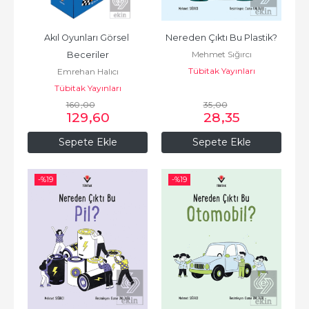
Akıl Oyunları Görsel 
Nereden Çıktı Bu Plastik?
Mehmet Sığırcı
Beceriler
Tübitak Yayınları
Emrehan Halıcı
Tübitak Yayınları
160
,00
35
,00
129
,60
28
,35
Sepete Ekle
Sepete Ekle
-%
19
-%
19