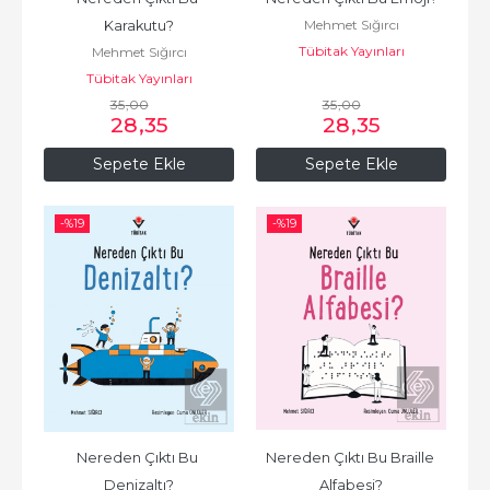
Mehmet Sığırcı
Karakutu?
Tübitak Yayınları
Mehmet Sığırcı
Tübitak Yayınları
35
,00
35
,00
28
,35
28
,35
Sepete Ekle
Sepete Ekle
-%
19
-%
19
Nereden Çıktı Bu 
Nereden Çıktı Bu Braille 
Denizaltı?
Alfabesi?