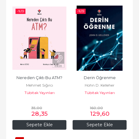
-%
19
-%
19
Nereden Çıktı Bu ATM?
Derin Öğrenme
Mehmet Sığırcı
Hohn D. Kelleher
Tübitak Yayınları
Tübitak Yayınları
35
,00
160
,00
28
,35
129
,60
Sepete Ekle
Sepete Ekle