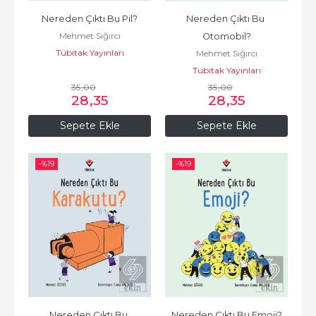
Nereden Çıktı Bu Pil?
Nereden Çıktı Bu 
Mehmet Sığırcı
Otomobil?
Tübitak Yayınları
Mehmet Sığırcı
Tübitak Yayınları
35
,00
35
,00
28
,35
28
,35
Sepete Ekle
Sepete Ekle
-%
19
-%
19
Nereden Çıktı Bu 
Nereden Çıktı Bu Emoji?