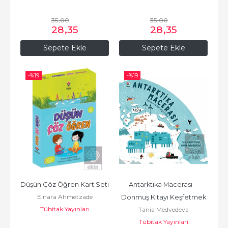
35
,00
35
,00
28
,35
28
,35
Sepete Ekle
Sepete Ekle
-%
19
-%
19
Düşün Çöz Öğren Kart Seti
Antarktika Macerası - 
Elnara Ahmetzade
Donmuş Kıtayı Keşfetmek
Tübitak Yayınları
Tania Medvedeva
Tübitak Yayınları