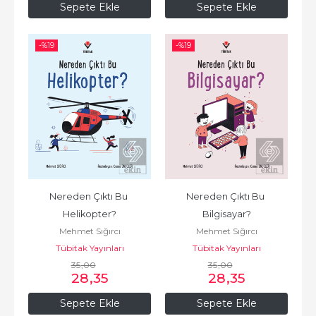
Sepete Ekle
Sepete Ekle
-%
19
-%
19
Nereden Çıktı Bu 
Nereden Çıktı Bu 
Helikopter?
Bilgisayar?
Mehmet Sığırcı
Mehmet Sığırcı
Tübitak Yayınları
Tübitak Yayınları
35
,00
35
,00
28
,35
28
,35
Sepete Ekle
Sepete Ekle