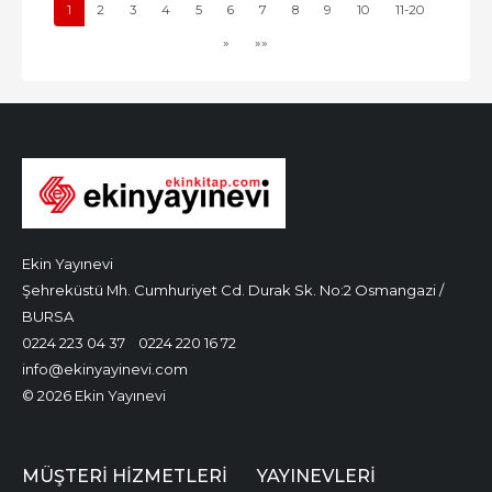
1
2
3
4
5
6
7
8
9
10
11-20
»
»»
Ekin Yayınevi
Şehreküstü Mh. Cumhuriyet Cd. Durak Sk. No:2 Osmangazi /
BURSA
0224 223 04 37
0224 220 16 72
info@ekinyayinevi.com
© 2026 Ekin Yayınevi
MÜŞTERI HIZMETLERI
YAYINEVLERI