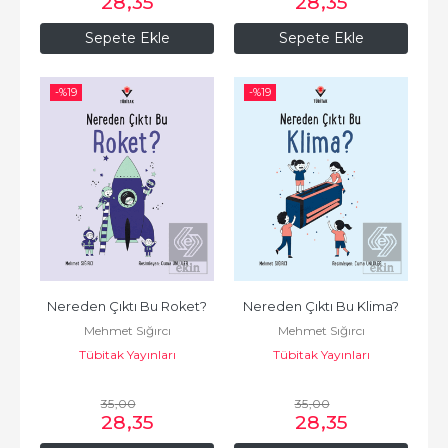
28
,35
28
,35
Sepete Ekle
Sepete Ekle
-%
19
-%
19
Nereden Çıktı Bu Roket?
Nereden Çıktı Bu Klima?
Mehmet Sığırcı
Mehmet Sığırcı
Tübitak Yayınları
Tübitak Yayınları
35
,00
35
,00
28
,35
28
,35