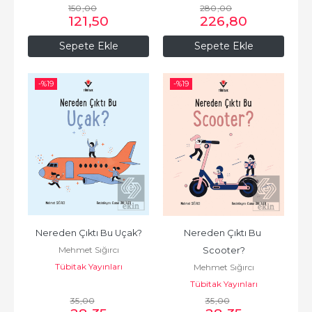
150
,00
280
,00
121
,50
226
,80
Sepete Ekle
Sepete Ekle
-%
19
-%
19
Nereden Çıktı Bu Uçak?
Nereden Çıktı Bu 
Mehmet Sığırcı
Scooter?
Tübitak Yayınları
Mehmet Sığırcı
Tübitak Yayınları
35
,00
35
,00