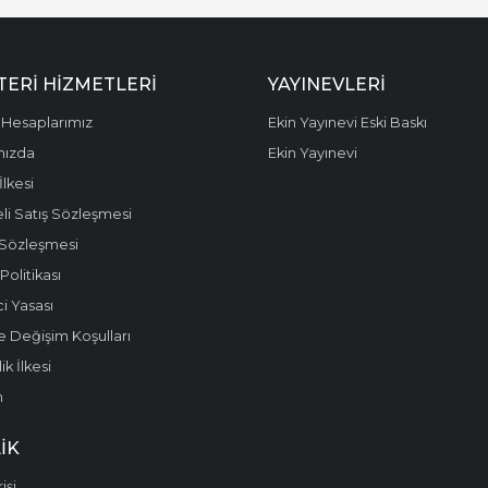
ERI HIZMETLERI
YAYINEVLERI
Hesaplarımız
Ekin Yayınevi Eski Baskı
mızda
Ekin Yayınevi
 İlkesi
li Satış Sözleşmesi
 Sözleşmesi
olitikası
i Yasası
e Değişim Koşulları
k İlkesi
m
IK
işi