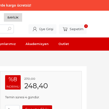
rde kargo ücretsiz!
BAYILIK
0
Üye Girişi
Sepetim
yınlarımız
Akademisyen
Outlet
%8
270
,00
248
,40
INDIRIMLI
Temin süresi 4 gündür.