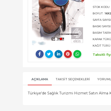
STOK KODU:
BOYUT:
16X
SAYFA SAYISI
BASKI SAYISI
BASIM TARIH
KAPAK TÜRÜ
KAĞIT TÜRÜ:
Taksitli fiy
AÇIKLAMA
TAKSIT SEÇENEKLERI
YORUM
Türkiye'de Sağlık Turizmi Hizmet Satın Alma Ka