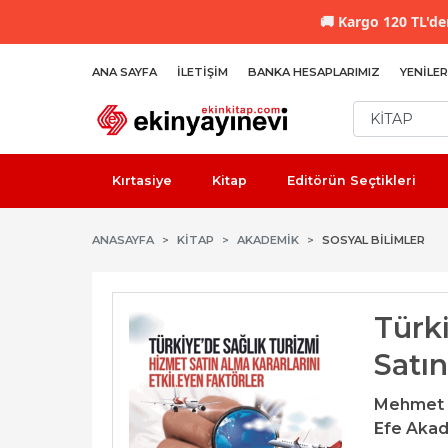
🚚
Kargo 120 TL'den
ANA SAYFA
İLETIŞIM
BANKA HESAPLARIMIZ
YENILER
Kırtasiye
Kitap
Editörün Seçtikleri
ANASAYFA
KİTAP
AKADEMIK
SOSYAL BILIMLER
Türk
Satı
Mehmet 
Efe Akad