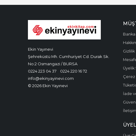
MÜŞT
Banka 
Hakkı
Ekin Yayınevi
Gizlilik
Şehreküstü Mh. Cumhuriyet Cd. Durak Sk.
Mesafe
No:2 Osmangazi / BURSA
Üyelik
0224 223 04 37
0224 220 16 72
Çerez P
info@ekinyayinevi.com
Tüketic
© 2026 Ekin Yayınevi
İade v
Güvenli
İletişi
ÜYEL
Üye Gir