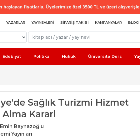
 başlayan fiyatlarla. Üyelerimize özel 3500 TL ve üzeri alışverişle
YAZARLAR
YAYINEVLERI
SIPARIŞ TAKIBI
KAMPANYALAR
BLOG
Edebiyat
Politika
Hukuk
Üniversite Ders
Ya
iye'de Sağlık Turizmi Hizmet
n Alma Kararl
Emin Baynazoğlu
emi Yayınları