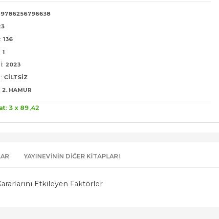
9786256796638
23
:
136
:
1
I:
2023
:
CILTSIZ
2. HAMUR
at: 3 x
89
,42
LAR
YAYINEVININ DIĞER KITAPLARI
rarlarını Etkileyen Faktörler