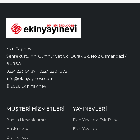
Ekin Yayınevi
Şehreküstü Mh. Cumhuriyet Cd. Durak Sk. No:2 Osmangazi /
BURSA
0224 223 04 37
0224 220 16 72
info@ekinyayinevi.com
© 2026 Ekin Yayınevi
MÜŞTERI HIZMETLERI
YAYINEVLERI
Banka Hesaplarımız
Ekin Yayınevi Eski Baskı
Hakkımızda
Ekin Yayınevi
Gizlilik İlkesi