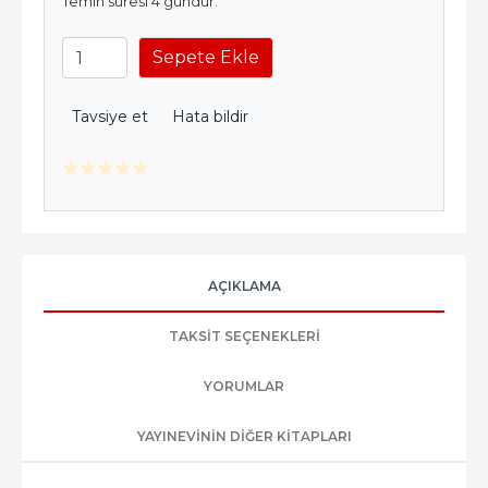
Temin süresi 4 gündür.
Sepete Ekle
Tavsiye et
Hata bildir
AÇIKLAMA
TAKSIT SEÇENEKLERI
YORUMLAR
YAYINEVININ DIĞER KITAPLARI