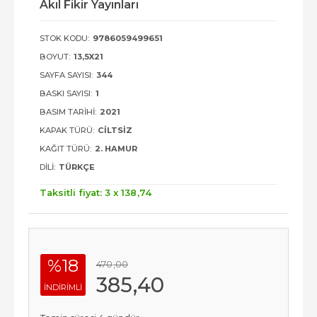
Akıl Fikir Yayınları
STOK KODU:
9786059499651
BOYUT:
13,5X21
SAYFA SAYISI:
344
BASKI SAYISI:
1
BASIM TARIHI:
2021
KAPAK TÜRÜ:
CILTSIZ
KAĞIT TÜRÜ:
2. HAMUR
DILI:
TÜRKÇE
Taksitli fiyat: 3 x
138
,74
%18
470
,00
385
,40
INDIRIMLI