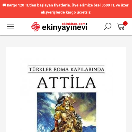
🚚
Kargo 120 TL'den başlayan fiyatlarla. Üyelerimize özel 3500 TL ve üzeri
alışverişlerde kargo ücretsiz!
0