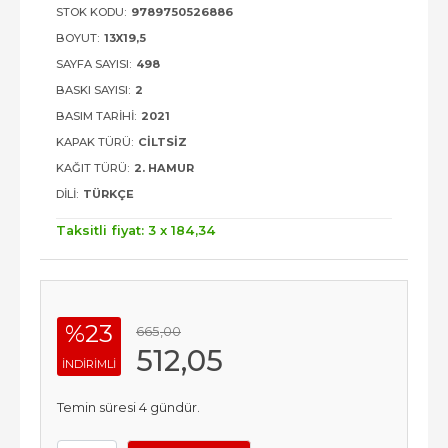
STOK KODU:
9789750526886
BOYUT:
13X19,5
SAYFA SAYISI:
498
BASKI SAYISI:
2
BASIM TARIHI:
2021
KAPAK TÜRÜ:
CILTSIZ
KAĞIT TÜRÜ:
2. HAMUR
DILI:
TÜRKÇE
Taksitli fiyat: 3 x
184
,34
%23
665
,00
512
,05
INDIRIMLI
Temin süresi 4 gündür.