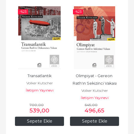
-%
23
-%
23
-%
Transatlantik
Olimpiyat - Gereon 
Marl
Volker Kutscher
Rath'ın Sekizinci Vakası
İletişim Yayınevi
Volker Kutscher
İletişim Yayınevi
700
,00
645
,00
539
,00
496
,65
Sepete Ekle
Sepete Ekle