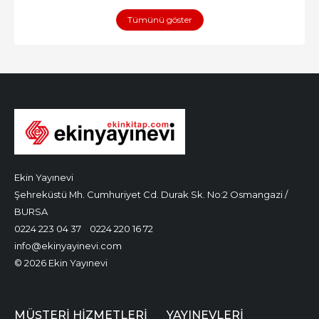
Tümünü göster
Ekin Yayınevi
Şehreküstü Mh. Cumhuriyet Cd. Durak Sk. No:2 Osmangazi /
BURSA
0224 223 04 37
0224 220 16 72
info@ekinyayinevi.com
© 2026 Ekin Yayınevi
MÜŞTERI HIZMETLERI
YAYINEVLERI