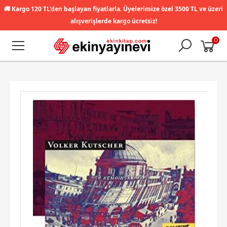
🚚
Kargo 120 TL'den başlayan fiyatlarla. Üyelerimize özel 3500 TL ve üzeri
alışverişlerde kargo ücretsiz!
0