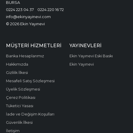
BURSA
0224 223 04 37
0224 220 16 72
info@ekinyayinevi.com
© 2026 Ekin Yayınevi
MÜŞTERI HIZMETLERI
YAYINEVLERI
Banka Hesaplarımız
Ekin Yayınevi Eski Baskı
Hakkımızda
Ekin Yayınevi
Gizlilik İlkesi
Mesafeli Satış Sözleşmesi
Üyelik Sözleşmesi
Çerez Politikası
Tüketici Yasası
İade ve Değişim Koşulları
Güvenlik İlkesi
İletişim