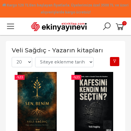
🚚
Kargo 120 TL'den başlayan fiyatlarla. Üyelerimize özel 3500 TL ve üzeri
alışverişlerde kargo ücretsiz!
0
Veli Sağdıç - Yazarın kitapları
-%
33
-%
33