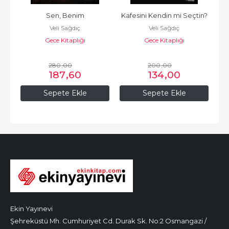
Sen, Benim
Kafesini Kendin mi Seçtin?
Veli Sağdıç
Veli Sağdıç
Gece Kitaplığı
Gece Kitaplığı
280
,00
200
,00
187
,60
134
,00
Sepete Ekle
Sepete Ekle
Ekin Yayınevi
Şehreküstü Mh. Cumhuriyet Cd. Durak Sk. No:2 Osmangazi /