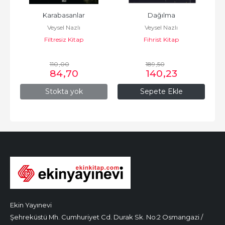
Karabasanlar
Dağılma
Veysel Nazlı
Veysel Nazlı
Filtresiz Kitap
Fihrist Kitap
110
,00
189
,50
84
,70
140
,23
Stokta yok
Sepete Ekle
Ekin Yayınevi
Şehreküstü Mh. Cumhuriyet Cd. Durak Sk. No:2 Osmangazi /