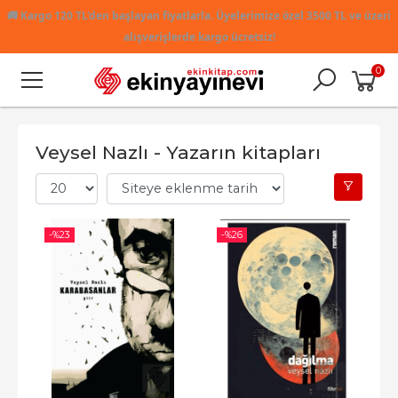
🚚
Kargo 120 TL'den başlayan fiyatlarla. Üyelerimize özel 3500 TL ve üzeri
alışverişlerde kargo ücretsiz!
0
Veysel Nazlı - Yazarın kitapları
-%
23
-%
26