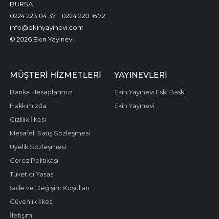
BURSA
0224 223 04 37
0224 220 16 72
info@ekinyayinevi.com
© 2026 Ekin Yayınevi
MÜŞTERI HIZMETLERI
YAYINEVLERI
Banka Hesaplarımız
Ekin Yayınevi Eski Baskı
Hakkımızda
Ekin Yayınevi
Gizlilik İlkesi
Mesafeli Satış Sözleşmesi
Üyelik Sözleşmesi
Çerez Politikası
Tüketici Yasası
İade ve Değişim Koşulları
Güvenlik İlkesi
İletişim