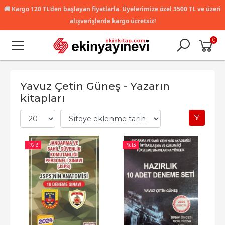
🚚
Kargo 120 TL'den başlayan fiyatlarla. Üyelerimize özel 3500 TL ve üzeri
alışverişlerde kargo ücretsiz!
0
Yavuz Çetin Güneş - Yazarın
kitapları
-%
13
-%
13