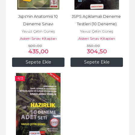
Jsps'nin Anatomisi 10 
JSPS Açıklamalı Deneme 
Deneme Sınavı
Testleri (10 Deneme)
Yavuz Çetin Güneş
Yavuz Çetin Güneş
Askeri Sınav Kitapları
Askeri Sınav Kitapları
500
,00
350
,00
435
,00
304
,50
Sepete Ekle
Sepete Ekle
-%
13