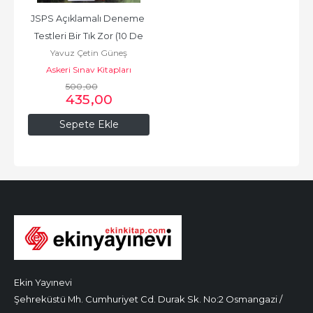
JSPS Açıklamalı Deneme 
Testleri Bir Tık Zor (10 De
Yavuz Çetin Güneş
Askeri Sınav Kitapları
500
,00
435
,00
Sepete Ekle
Ekin Yayınevi
Şehreküstü Mh. Cumhuriyet Cd. Durak Sk. No:2 Osmangazi /