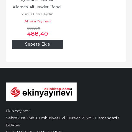
Allamesi Ali Haydar Efendi 
Yunus Emre Aydın
1. Cilt
Ahıska Yayınevi
660
,00
488
,40
Sepete Ekle
Ekin Yayınevi
Şehreküstü Mh. Cumhuriyet Cd. Durak Sk. No:2 Osmangazi /
BURSA