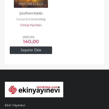
Şizofreni Katibi
Yunus Emre Kızıldağ
Cinius Yayınları
200
,00
140
,00
Sepete Ekle
Ekin Yayınevi