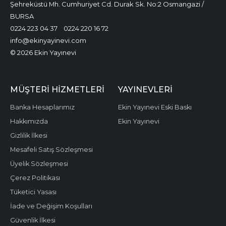
Şehreküstü Mh. Cumhuriyet Cd. Durak Sk. No:2 Osmangazi /
BURSA
0224 223 04 37
0224 220 16 72
info@ekinyayinevi.com
© 2026 Ekin Yayınevi
MÜŞTERI HIZMETLERI
YAYINEVLERI
Banka Hesaplarımız
Ekin Yayınevi Eski Baskı
Hakkımızda
Ekin Yayınevi
Gizlilik İlkesi
Mesafeli Satış Sözleşmesi
Üyelik Sözleşmesi
Çerez Politikası
Tüketici Yasası
İade ve Değişim Koşulları
Güvenlik İlkesi