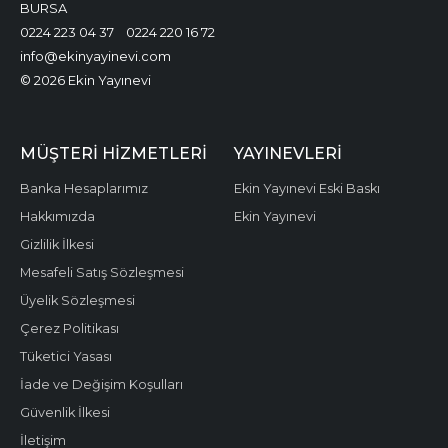
BURSA
0224 223 04 37
0224 220 16 72
info@ekinyayinevi.com
© 2026 Ekin Yayınevi
MÜŞTERI HIZMETLERI
YAYINEVLERI
Banka Hesaplarımız
Ekin Yayınevi Eski Baskı
Hakkımızda
Ekin Yayınevi
Gizlilik İlkesi
Mesafeli Satış Sözleşmesi
Üyelik Sözleşmesi
Çerez Politikası
Tüketici Yasası
İade ve Değişim Koşulları
Güvenlik İlkesi
İletişim