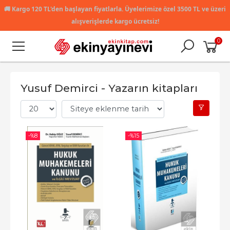
🚚
Kargo 120 TL'den başlayan fiyatlarla. Üyelerimize özel 3500 TL ve üzeri
alışverişlerde kargo ücretsiz!
0
Yusuf Demirci - Yazarın kitapları
-%
8
-%
15