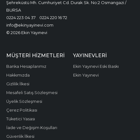
Şehreküstü Mh. Cumhuriyet Cd. Durak Sk. No:2 Osmangazi /
BURSA
0224 223 04 37
0224 220 16 72
info@ekinyayinevi.com
© 2026 Ekin Yayınevi
MÜŞTERI HIZMETLERI
YAYINEVLERI
Banka Hesaplarımız
Ekin Yayınevi Eski Baskı
Hakkımızda
Ekin Yayınevi
Gizlilik İlkesi
Mesafeli Satış Sözleşmesi
Üyelik Sözleşmesi
Çerez Politikası
Tüketici Yasası
İade ve Değişim Koşulları
Güvenlik İlkesi