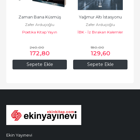
Zaman Bana Küsmüş
Yağmur Altı İstasyonu
Zafer Arduçoğlu
Zafer Arduçoğlu
Poetika Kitap Yayın
İBK - İz Bırakan Kalemler
240
,00
180
,00
172
,80
129
,60
Sepete Ekle
Sepete Ekle
Ekin Yayınevi