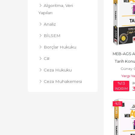
Algoritma, Veri
Yapıları
Analiz
BİLSEM
Borçlar Hukuku
MEB-AGS An
C#
Tarih Konu
Günay 
Ceza Hukuku
Yargı Y
Ceza Muhakemesi
3
%13
Hukuku
İNDİRİM
DGS
-%
13
Diğer Kategoriler
DİĞER SINAVLAR
Dilbilim