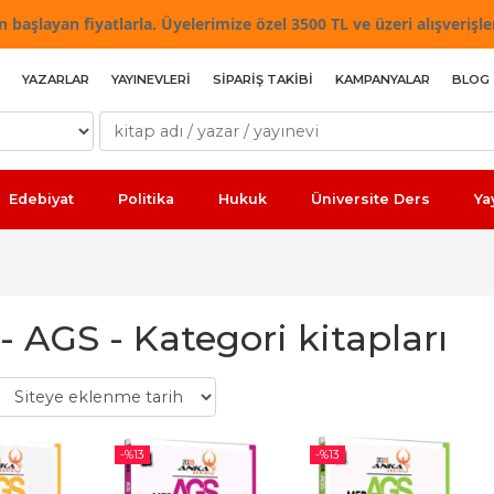
 başlayan fiyatlarla. Üyelerimize özel 3500 TL ve üzeri alışverişle
YAZARLAR
YAYINEVLERI
SIPARIŞ TAKIBI
KAMPANYALAR
BLOG
Edebiyat
Politika
Hukuk
Üniversite Ders
Ya
 AGS - Kategori kitapları
-%
13
-%
13