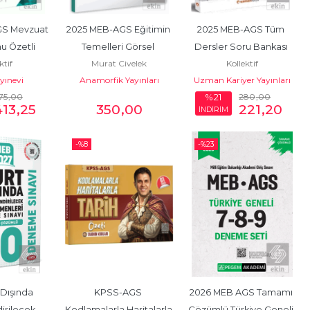
S Mevzuat 
2025 MEB-AGS Eğitimin 
2025 MEB-AGS Tüm 
u Özetli 
Temelleri Görsel 
Dersler Soru Bankası 
ktif
Murat Civelek
Kollektif
oru Bankası
Destekli Konu Anlatımı 
Çözümlü
ayınevi
Anamorfik Yayınları
Uzman Kariyer Yayınları
Kitabı
75
,00
280
,00
%21
413
,25
350
,00
221
,20
İNDİRİM
-%
8
-%
23
Dışında 
KPSS-AGS 
2026 MEB AGS Tamamı 
rilecek 
Kodlamalarla Haritalarla 
Çözümlü Türkiye Geneli 