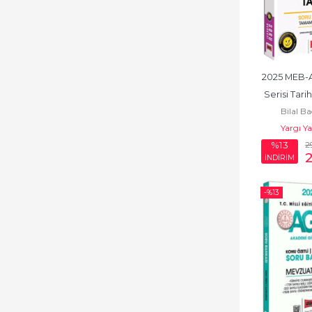
DİN HİZMETLERİ
ALAN BİLGİSİ
DİNAYET İŞLERİ
2025 MEB-
BAŞKANLIĞI MBSTS
Serisi Tari
Bilal B
DÖNEM KİTAPLARI
Çözümlü So
Yargı Y
E-KPSS
2
%13
İNDİRİM
EBAT KAĞIT
EĞİTİM BİLİMLERİ
-%
13
Elektrik Mühendisliği
Enerji ve
Elektromanyetik
ETKİNLİK