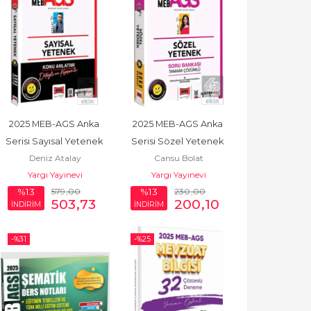
2025 MEB-AGS Anka 
2025 MEB-AGS Anka 
Serisi Sayısal Yetenek 
Serisi Sözel Yetenek 
Deniz Atalay
Cansu Bolat
Konu Anlatımı
Tamamı Çözümlü Soru 
Yargı Yayınevi
Yargı Yayınevi
Bankası
579
,00
230
,00
%13
%13
503
,73
200
,10
İNDİRİM
İNDİRİM
-%
31
-%
25