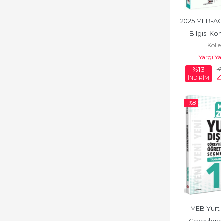
Finans, Muhasebe,
Vergi
2025 MEB-AG
Finans, Yatırım
Bilgisi Kon
Kolle
Açıklamalı S
Fransızca
Yargı Y
4
Genel Muhasebe
%13
İNDİRİM
GUY
-%
8
Gümrük Mevzuatı
GYS
HMGS
HUKUK - HAKİMLİK
- KAYMAKAMLIK
Hukuk Cep Kitapları
MEB Yurt 
Hukuk Felsefesi
Görevlendi