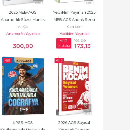
2025 MEB-AGS 
Yediiklim Yayınları 2025 
Anamorfik Sözel Mantık 
MEB AGS Ahenk Serisi 
Ali Çit
Can Köni
Soru Bankası
Türk Milli Eğitim...
Anamorfik Yayınları
Yediiklim Yayınları
199
,00
%13
300
,00
173
,13
İNDİRİM
-%
8
-%
18
KPSS-AGS 
2026 AGS Sayısal 
Kodlamalarla Haritalarla 
Yetenek Tamamı 