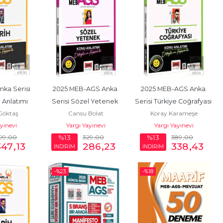
ka Serisi 
2025 MEB-AGS Anka 
2025 MEB-AGS Anka 
 Anlatımı
Serisi Sözel Yetenek 
Serisi Türkiye Coğrafyası 
Göktaş
Cansu Bolat
Koray Karameşe
Konu Anlatımı
Konu Anlatımı
ayınevi
Yargı Yayınevi
Yargı Yayınevi
99
,00
329
,00
389
,00
%13
%13
347
,13
286
,23
338
,43
İNDİRİM
İNDİRİM
-%
23
-%
18