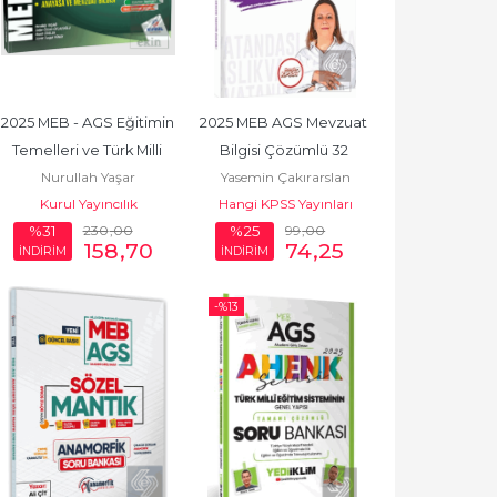
2025 MEB - AGS Eğitimin 
2025 MEB AGS Mevzuat 
Temelleri ve Türk Milli 
Bilgisi Çözümlü 32 
Nurullah Yaşar
Yasemin Çakırarslan
Eğitim Sistemi ile...
Deneme Sınavı
Kurul Yayıncılık
Hangi KPSS Yayınları
Özkanlı
230
,00
99
,00
%31
%25
158
,70
74
,25
İNDİRİM
İNDİRİM
-%
13