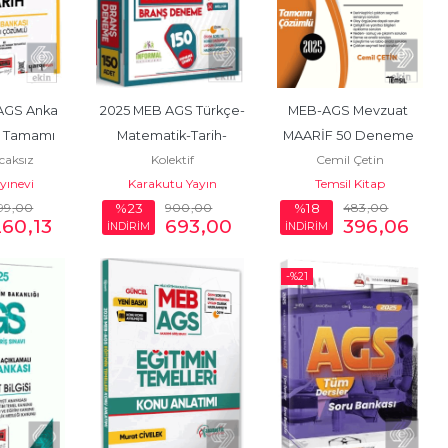
AGS Anka 
2025 MEB AGS Türkçe-
MEB-AGS Mevzuat 
h Tamamı 
Matematik-Tarih-
MAARİF 50 Deneme 
acaksız
Kolektif
Cemil Çetin
ru Bankası
Coğrafya-Mevzuat 
Çözümlü
ayınevi
Karakutu Yayın
Temsil Kitap
Manifesto Branş...
99
,00
900
,00
483
,00
%23
%18
260
,13
693
,00
396
,06
İNDİRİM
İNDİRİM
-%
21