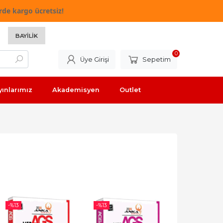
rde kargo ücretsiz!
BAYILIK
0
Üye Girişi
Sepetim
yınlarımız
Akademisyen
Outlet
-%
13
-%
13