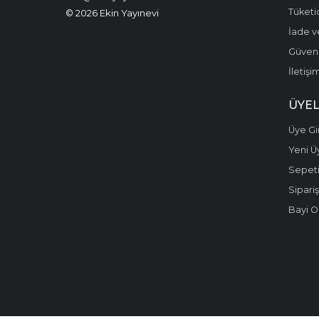
İş Hukuku
Tüketic
© 2026 Ekin Yayınevi
İade v
İş ve Sosyal Güvenlik
Hukuku
Güvenli
İletişi
KAMU
ÜYEL
Kamu Yönetimi
Üye Gir
KIRTASIYE
Yeni Ü
Kira Hukuku
Sepet
KİTAP
Sipariş
Bayi O
Kooperatifler
Hukuku
KPSS
KPSS GENEL
KÜLTÜR - GENEL