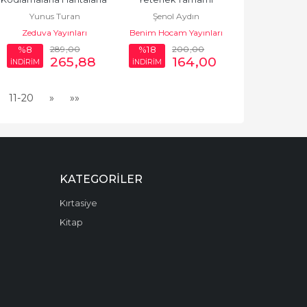
Yunus Turan
Şenol Aydın
Coğrafya Özeti Cep 
Çözümlü 15 Branş 
Zeduva Yayınları
Benim Hocam Yayınları
Kitabı
Denemesi
289
,00
200
,00
%8
%18
265
,88
164
,00
İNDİRİM
İNDİRİM
11-20
»
»»
KATEGORILER
Kırtasiye
Kitap