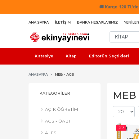
🚚
Kargo 120 TL'den
ANA SAYFA
İLETIŞIM
BANKA HESAPLARIMIZ
YENILER
Kırtasiye
Kitap
Editörün Seçtikleri
ANASAYFA
MEB - AGS
MEB -
KATEGORILER
AÇIK ÖĞRETİM
AGS - ÖABT
-%
13
ALES