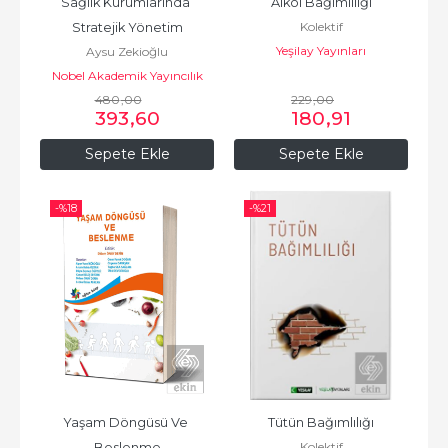
Sağlık Kurumlarında 
Alkol Bağımlılığı
Kolektif
Stratejik Yönetim
Yeşilay Yayınları
Aysu Zekioğlu
Nobel Akademik Yayıncılık
480
,00
229
,00
393
,60
180
,91
Sepete Ekle
Sepete Ekle
-%
18
-%
21
Yaşam Döngüsü Ve 
Tütün Bağımlılığı
Kolektif
Beslenme