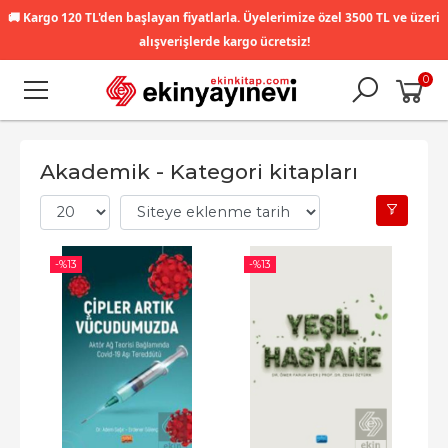
🚚
Kargo 120 TL'den başlayan fiyatlarla. Üyelerimize özel 3500 TL ve üzeri
alışverişlerde kargo ücretsiz!
0
Akademik - Kategori kitapları
-%
13
-%
13