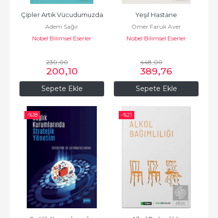
Çipler Artık Vücudumuzda
Yeşil Hastane
Adem Sağır
Ömer Faruk Aver
Nobel Bilimsel Eserler
Nobel Bilimsel Eserler
230
,00
448
,00
200
,10
389
,76
Sepete Ekle
Sepete Ekle
-%
18
-%
21