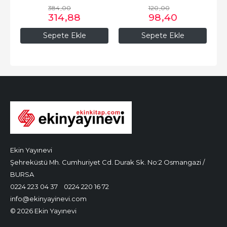
384
,00
120
,00
314
,88
98
,40
Sepete Ekle
Sepete Ekle
Ekin Yayınevi
Şehreküstü Mh. Cumhuriyet Cd. Durak Sk. No:2 Osmangazi /
BURSA
0224 223 04 37
0224 220 16 72
info@ekinyayinevi.com
© 2026 Ekin Yayınevi