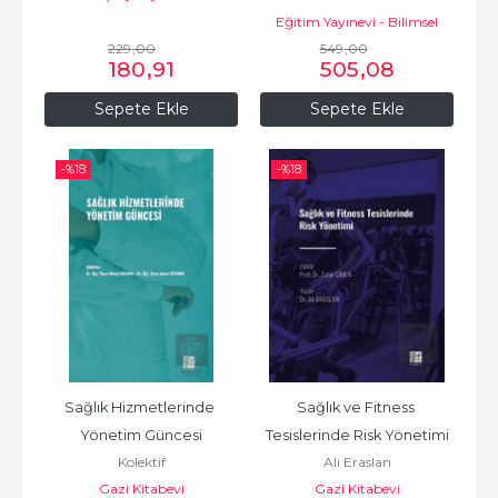
Eğitim Yayınevi - Bilimsel
229
,00
549
Eserler
,00
180
,91
505
,08
Sepete Ekle
Sepete Ekle
-%
18
-%
18
Sağlık Hizmetlerinde 
Sağlık ve Fitness 
Yönetim Güncesi
Tesislerinde Risk Yönetimi
Kolektif
Ali Eraslan
Gazi Kitabevi
Gazi Kitabevi