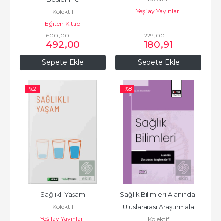
Yeşilay Yayınları
Kolektif
Eğiten Kitap
600
,00
229
,00
492
,00
180
,91
Sepete Ekle
Sepete Ekle
-%
21
-%
8
Sağlıklı Yaşam
Sağlık Bilimleri Alanında 
Kolektif
Uluslararası Araştırmala
Yeşilay Yayınları
Kolektif