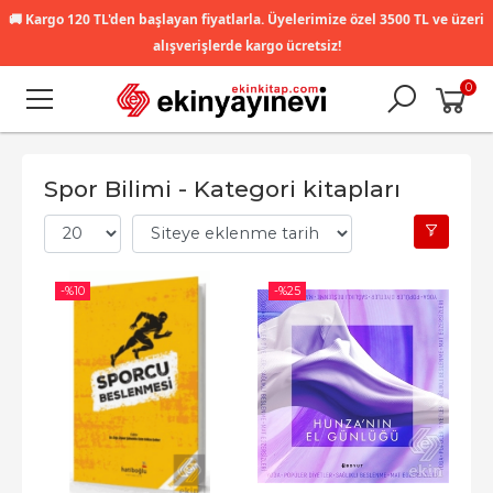
🚚
Kargo 120 TL'den başlayan fiyatlarla. Üyelerimize özel 3500 TL ve üzeri
alışverişlerde kargo ücretsiz!
0
Spor Bilimi - Kategori kitapları
-%
10
-%
25