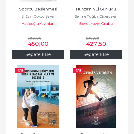
Sporcu Beslenmesi
Hunza'nın El Günlüğü
Ş. Esin Göksu Şeker
Selime Tuğba Ciğerdelen
Hatiboğlu Yayınları
Boyut Yayın Grubu
500
,00
570
,00
450
,00
427
,50
Sepete Ekle
Sepete Ekle
-%
18
-%
18