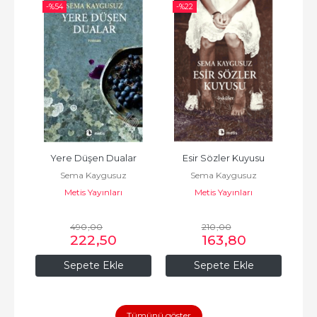
-%
54
-%
22
-%
Yere Düşen Dualar
Esir Sözler Kuyusu
Sema Kaygusuz
Sema Kaygusuz
Metis Yayınları
Metis Yayınları
490
,00
210
,00
222
,50
163
,80
Sepete Ekle
Sepete Ekle
Tümünü göster