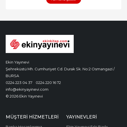
Ekin Yayınevi
Şehreküstü Mh. Cumhuriyet Cd. Durak Sk. No:2 Osmangazi /
BURSA
0224 223 04 37
0224 220 16 72
info@ekinyayinevi.com
© 2026 Ekin Yayınevi
MÜŞTERI HIZMETLERI
YAYINEVLERI
Banka Hesaplarımız
Ekin Yayınevi Eski Baskı