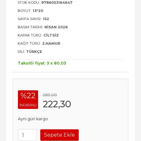
STOK KODU:
9786053164647
BOYUT:
13*20
SAYFA SAYISI:
152
BASIM TARIHI:
NISAN 2026
KAPAK TÜRÜ:
CILTSIZ
KAĞIT TÜRÜ:
2.HAMUR
DILI:
TÜRKÇE
Taksitli fiyat: 3 x
80
,03
%22
285
,00
222
,30
INDIRIMLI
Aynı gün kargo
Sepete Ekle