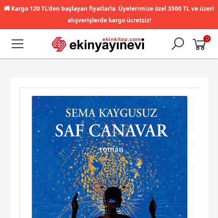
🚚
Kargo 120 TL'den başlayan fiyatlarla. Üyelerimize özel 3500 TL ve üzeri
alışverişlerde kargo ücretsiz!
0