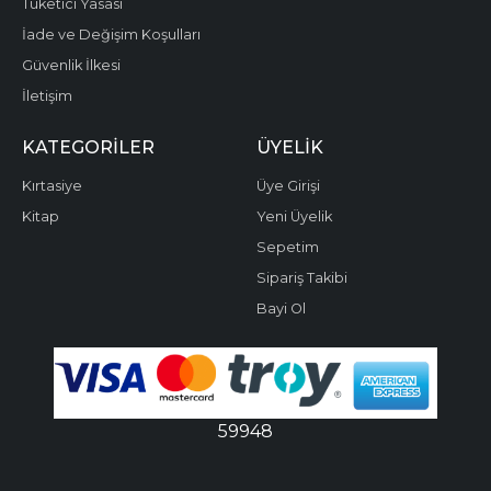
Tüketici Yasası
İade ve Değişim Koşulları
Güvenlik İlkesi
İletişim
KATEGORILER
ÜYELIK
Kırtasiye
Üye Girişi
Kitap
Yeni Üyelik
Sepetim
Sipariş Takibi
Bayi Ol
59948