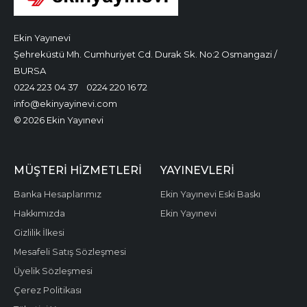
Ekin Yayınevi
Şehreküstü Mh. Cumhuriyet Cd. Durak Sk. No:2 Osmangazi /
BURSA
0224 223 04 37
0224 220 16 72
info@ekinyayinevi.com
© 2026 Ekin Yayınevi
MÜŞTERI HIZMETLERI
YAYINEVLERI
Banka Hesaplarımız
Ekin Yayınevi Eski Baskı
Hakkımızda
Ekin Yayınevi
Gizlilik İlkesi
Mesafeli Satış Sözleşmesi
Üyelik Sözleşmesi
Çerez Politikası