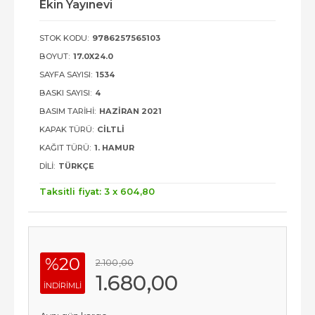
Ekin Yayınevi
STOK KODU:
9786257565103
BOYUT:
17.0X24.0
SAYFA SAYISI:
1534
BASKI SAYISI:
4
BASIM TARIHI:
HAZIRAN 2021
KAPAK TÜRÜ:
CILTLI
KAĞIT TÜRÜ:
1. HAMUR
DILI:
TÜRKÇE
Taksitli fiyat: 3 x
604
,80
%20
2.100
,00
1.680
,00
INDIRIMLI