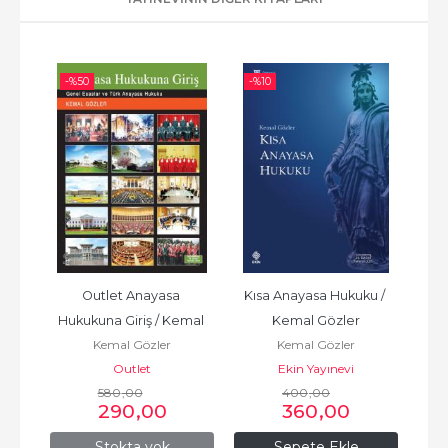
-%
50
-%
10
-%
a 
Outlet Anayasa 
Kısa Anayasa Hukuku / 
Outl
mal 
Hukukuna Giriş / Kemal 
Kemal Gözler
Kemal Gözler
Kemal Gözler
Gözler
Outlet
Ekin Yayınevi
580
,00
400
,00
290
,00
360
,00
Stokta yok
Sepete Ekle