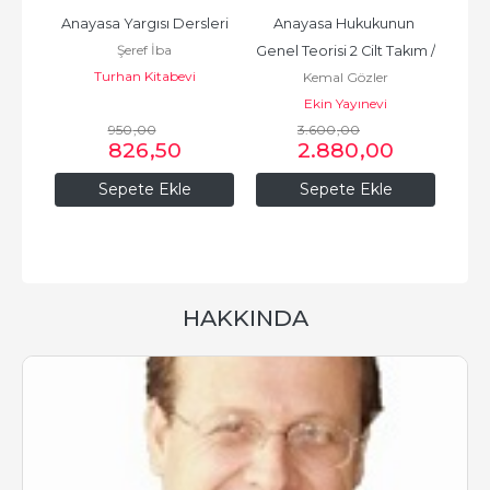
 / 
Anayasa Yargısı Dersleri
Anayasa Hukukunun 
İd
Şeref İba
Genel Teorisi 2 Cilt Takım / 
Ta
Turhan Kitabevi
Kemal Gözler
Kemal Gözler
Ekin Yayınevi
950
,00
3.600
,00
826
,50
2.880
,00
Sepete Ekle
Sepete Ekle
HAKKINDA