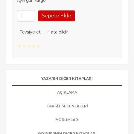
Aynı gün kargo
Sepete Ekle
Tavsiye et
Hata bildir
YAZARIN DIĞER KITAPLARI
AÇIKLAMA
TAKSIT SEÇENEKLERI
YORUMLAR
YAYINEVININ DIĞER KITAPLARI