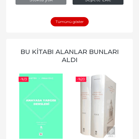
Tümünü göster
BU KITABI ALANLAR BUNLARI
ALDI
-%
13
-%
20
-%