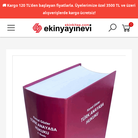
🚚
Kargo 120 TL'den başlayan fiyatlarla. Üyelerimize özel 3500 TL ve üzeri
alışverişlerde kargo ücretsiz!
0