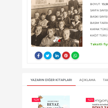
BOYUT:
13,5
SAYFA SAYISI
BASKI SAYISI
BASIM TARIH
KAPAK TÜRÜ
KAĞIT TÜRÜ:
Taksitli fiy
YAZARIN DIĞER KITAPLARI
AÇIKLAMA
TA
-%
28
-%
23