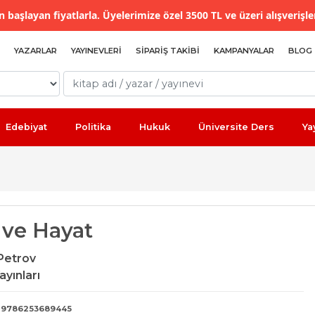
 başlayan fiyatlarla. Üyelerimize özel 3500 TL ve üzeri alışverişle
YAZARLAR
YAYINEVLERI
SIPARIŞ TAKIBI
KAMPANYALAR
BLOG
Edebiyat
Politika
Hukuk
Üniversite Ders
Ya
 ve Hayat
 Petrov
ayınları
9786253689445