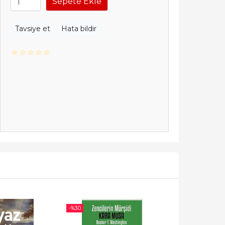
Sepete Ekle
Tavsiye et
Hata bildir
-%
30
-%
58