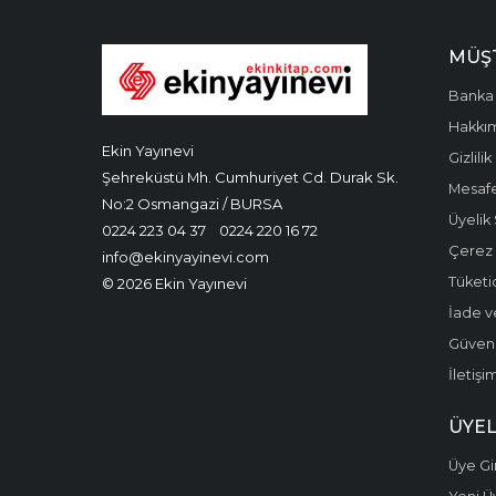
MÜŞT
Banka 
Hakkı
Ekin Yayınevi
Gizlilik
Şehreküstü Mh. Cumhuriyet Cd. Durak Sk.
Mesafe
No:2 Osmangazi / BURSA
Üyelik
0224 223 04 37
0224 220 16 72
Çerez P
info@ekinyayinevi.com
Tüketic
© 2026 Ekin Yayınevi
İade v
Güvenli
İletişi
ÜYEL
Üye Gir