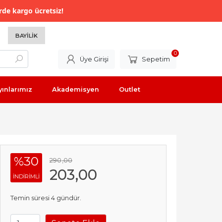
rde kargo ücretsiz!
BAYILIK
0
Üye Girişi
Sepetim
yınlarımız
Akademisyen
Outlet
%30
290
,00
203
,00
INDIRIMLI
Temin süresi 4 gündür.