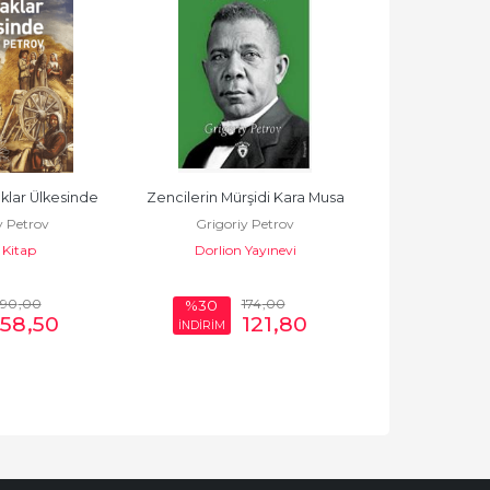
lar Ülkesinde
Zencilerin Mürşidi Kara Musa
Beyaz Zambak
y Petrov
Grigoriy Petrov
Grigori
 Kitap
Dorlion Yayınevi
Maviçatı 
90
,00
174
,00
%30
%58
58
,50
121
,80
İNDİRİM
İNDİRİM