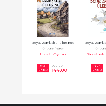
lar Ülkesinde
Beyaz Zambaklar Ülkesinde
Beyaz Zambak
y Petrov
Grigoriy Petrov
Grigori
Kitap
LibrisHub Yayınları
Günce Uluslara
300
,00
200
,00
%28
%23
231
,00
144
,00
İNDİRİM
İNDİRİM