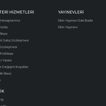
ERI HIZMETLERI
YAYINEVLERI
Hesaplarımız
Ekin Yayınevi Eski Baskı
mızda
Ekin Yayınevi
 İlkesi
li Satış Sözleşmesi
 Sözleşmesi
olitikası
i Yasası
e Değişim Koşulları
k İlkesi
m
IK
işi