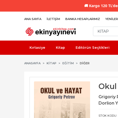
🚚
Kargo 120 TL'den
ANA SAYFA
İLETIŞIM
BANKA HESAPLARIMIZ
YENILER
Kırtasiye
Kitap
Editörün Seçtikleri
ANASAYFA
KİTAP
EĞITIM
DIĞER
Okul
Grigoriy
Dorlion Y
STOK KODU: