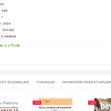
X21
:
200
:
1
I:
2024
:
CILTSIZ
2. HAMUR
at: 3 x
73
,08
KSIT SEÇENEKLERI
YORUMLAR
YAYINEVININ DIĞER KITAPLARI
-%
23
-%
35