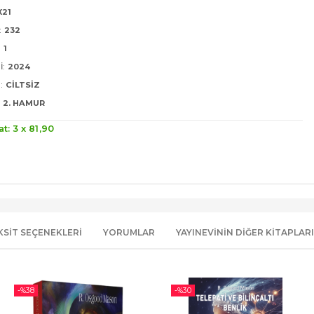
X21
:
232
:
1
I:
2024
:
CILTSIZ
2. HAMUR
at: 3 x
81
,90
KSIT SEÇENEKLERI
YORUMLAR
YAYINEVININ DIĞER KITAPLARI
-%
38
-%
30