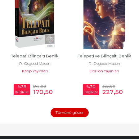
Telepati Bilinçaltı Benlik
Telepati ve Bilinçaltı Benlik
R. Osgood Mason
R. Osgood Mason
Katip Yayınları
Dorlion Yayınları
275
,00
325
,00
%38
%30
170
,50
227
,50
İNDİRİM
İNDİRİM
Tümünü göster