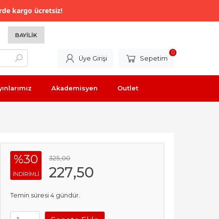
rde kargo ücretsiz!
BAYILIK
0
Üye Girişi
Sepetim
yınlarımız
Akademisyen
Outlet
%30
325
,00
227
,50
INDIRIMLI
Temin süresi 4 gündür.