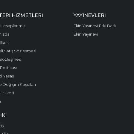
ERI HIZMETLERI
YAYINEVLERI
Hesaplarımız
Ekin Yayınevi Eski Baskı
mızda
Ekin Yayınevi
 İlkesi
li Satış Sözleşmesi
 Sözleşmesi
olitikası
i Yasası
e Değişim Koşulları
k İlkesi
m
IK
işi