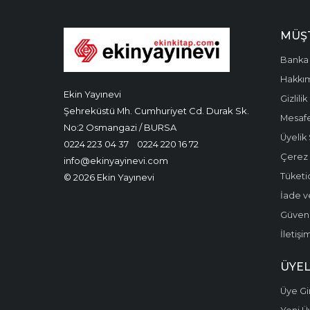
MÜŞT
Banka 
Hakkı
Ekin Yayınevi
Gizlilik
Şehreküstü Mh. Cumhuriyet Cd. Durak Sk.
Mesafe
No:2 Osmangazi / BURSA
Üyelik
0224 223 04 37
0224 220 16 72
Çerez P
info@ekinyayinevi.com
Tüketic
© 2026 Ekin Yayınevi
İade v
Güvenli
İletişi
ÜYEL
Üye Gir