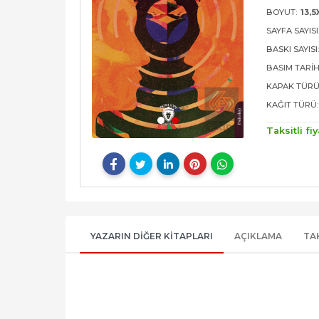
BOYUT:
13,5
SAYFA SAYISI
BASKI SAYISI
BASIM TARIH
KAPAK TÜRÜ
KAĞIT TÜRÜ:
Taksitli fiy
YAZARIN DIĞER KITAPLARI
AÇIKLAMA
TA