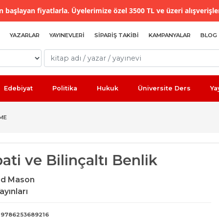
 başlayan fiyatlarla. Üyelerimize özel 3500 TL ve üzeri alışverişle
YAZARLAR
YAYINEVLERI
SIPARIŞ TAKIBI
KAMPANYALAR
BLOG
Edebiyat
Politika
Hukuk
Üniversite Ders
Ya
EME
ati ve Bilinçaltı Benlik
od Mason
ayınları
9786253689216