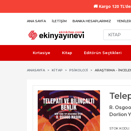
🚚
Kargo 120 TL'den
ANA SAYFA
İLETIŞIM
BANKA HESAPLARIMIZ
YENILER
Kırtasiye
Kitap
Editörün Seçtikleri
ANASAYFA
KİTAP
PSIKOLOJI
ARAŞTIRMA - İNCEL
Telep
R. Osgo
Dorlion Y
STOK KODU: